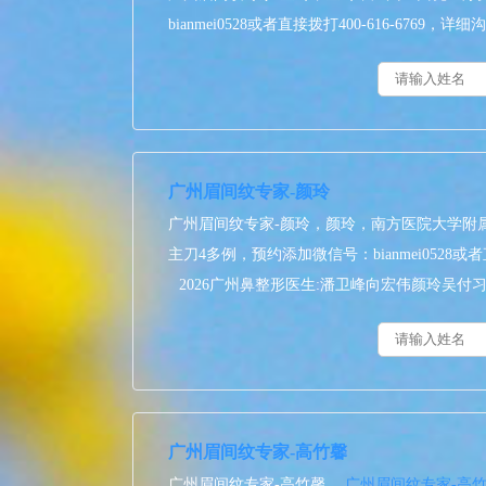
bianmei0528或者直接拨打400-616-6769，详
广州眉间纹专家-颜玲
广州眉间纹专家-颜玲，颜玲，南方医院大学附
主刀4多例，预约添加微信号：bianmei0528或者
2026广州鼻整形医生:潘卫峰向宏伟颜玲吴付
强谁隆鼻技术更好？
广州眉间纹专家-高竹馨
广州眉间纹专家-高竹馨，
广州眉间纹专家-高