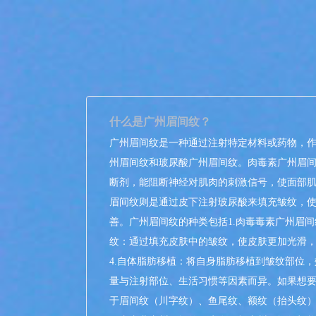
什么是广州眉间纹？
广州眉间纹是一种通过注射特定材料或药物，作
州眉间纹和玻尿酸广州眉间纹。肉毒素广州眉
断剂，能阻断神经对肌肉的刺激信号，使面部
眉间纹则是通过皮下注射玻尿酸来填充皱纹，
善。广州眉间纹的种类包括1.肉毒毒素广州眉间
纹：通过填充皮肤中的皱纹，使皮肤更加光滑，
4.自体脂肪移植：将自身脂肪移植到皱纹部位
量与注射部位、生活习惯等因素而异。如果想
于眉间纹（川字纹）、鱼尾纹、额纹（抬头纹