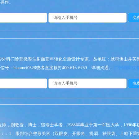
构操作。
形外科门诊部微整注射面部年轻化全脸设计专家。丛艳红：就职佛山井美
anmei0528或者直接拨打400-616-6769，详细沟通。
广州眉间纹专
师，副教授，博士，留瑞士学者，1988年毕业于第一军医大学，1996年
外科：：1、眼部综合整形美容（双眼皮、开眼角、提眉、祛眼袋、上睑下