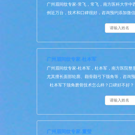
广州眉间纹专家-常飞，常飞，南方医科大学中
例近万台，技术和口碑很好，咨询预约添加微信号：bia
广州眉间纹专家-杜本军
广州眉间纹专家-杜本军，杜本军，南方医院整
尤其擅长面部轮廓、颧骨颧弓下颌角等，咨询预约添加微
杜本军下颌角磨骨技术怎么样？口碑好不好？
广州眉间纹专家-董莹